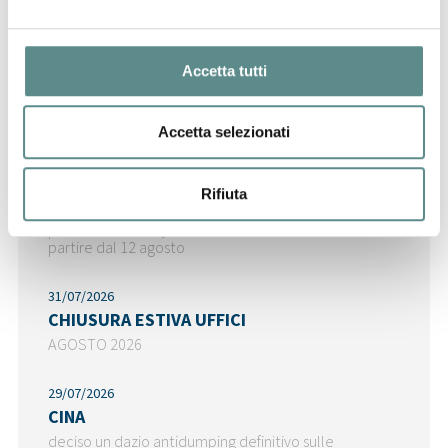
Ultime News
Accetta tutti
Accetta selezionati
06/08/2026
Regolamento sugli imballaggi e rifiuti di
Rifiuta
imballaggio (PPWR)
pubblicate le FAQ della Commissione - cosa fare a
partire dal 12 agosto
31/07/2026
CHIUSURA ESTIVA UFFICI
AGOSTO 2026
29/07/2026
CINA
deciso un dazio antidumping definitivo sulle