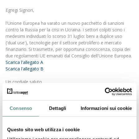
Egregi Signori,
l'Unione Europea ha varato un nuovo pacchetto di sanzioni
contro la Russia per la crisi in Ucraina. I settori colpiti sono i
medesimi individuati lo scorso 31 luglio: beni a duplice uso
('dual use'), tecnologie per il settore petrolifero e mercato
finanziario. Si trasmette, per opportuna conoscenza, copia dei
due regolamenti UE emanati dal Consiglio dell'Unione Europea.
Scarica l'allegato A
Scarica l'allegato B
Un cordiale saluto
A. Dotti
(Direttore)
Consenso
Dettagli
Informazioni sui cookie
precedente:
russia
news
successivo:
embargo ue verso russia - elenco prodotti
Questo sito web utilizza i cookie