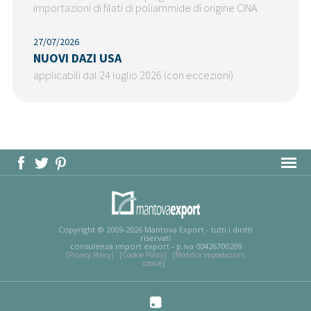
importazioni di filati di poliammide di origine CINA
27/07/2026
NUOVI DAZI USA
applicabili dal 24 luglio 2026 (con eccezioni)
MAPPA DEL SITO
Copyright © 2009-2026 Mantova Export - tutti i diritti
riservati
consulenza import export - p.iva 00426700209
[Privacy Policy]
[Cookie Policy]
[Modifica impostazioni
cookie]