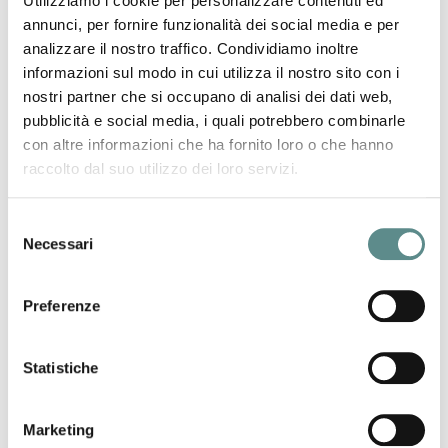
Utilizziamo i cookie per personalizzare contenuti ed
annunci, per fornire funzionalità dei social media e per
analizzare il nostro traffico. Condividiamo inoltre
informazioni sul modo in cui utilizza il nostro sito con i
nostri partner che si occupano di analisi dei dati web,
06/08/2026
pubblicità e social media, i quali potrebbero combinarle
Regolamento sugli imballaggi e rifiuti di
con altre informazioni che ha fornito loro o che hanno
imballaggio (PPWR)
raccolto dal suo utilizzo dei loro servizi.
Selezione
31/07/2026
Necessari
del
CHIUSURA ESTIVA UFFICI
consenso
Preferenze
29/07/2026
Statistiche
CINA
Marketing