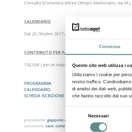
Consulta Economica d’Area Oltrepò Mantovano, via M.
CALENDARIO
Dal 20 Ottobre 2017 al 29 Novembre 2017
Consenso
CONTRIBUTO PER PARTECIPAZIONE AZIENDALE
150,00€ ( per un massimo di 2 partecipanti per azienda )
Questo sito web utilizza i c
Utilizziamo i cookie per perso
nostro traffico. Condividiamo 
PROGRAMMA
di analisi dei dati web, pubbl
CALENDARIO
SCHEDA ISCRIZIONE
che hanno raccolto dal suo uti
Selezione
Necessari
del
precedente:
giappone opportunita' di mercato per aziende ag
consenso
successivo:
sace: come aumentare la competitività internazion