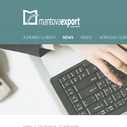
AZIENDE CLIENTI
NEWS
VIDEO
SERVIZIO CLIE
news
>
om finance - ii° edizione