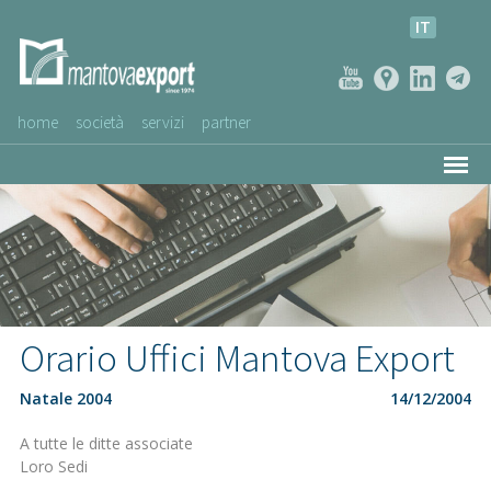
IT
home
società
servizi
partner
AZIENDE CLIENTI
NEWS
VIDEO
SERVIZIO CLIENTI
Orario Uffici Mantova Export
Natale 2004
14/12/2004
A tutte le ditte associate
Loro Sedi