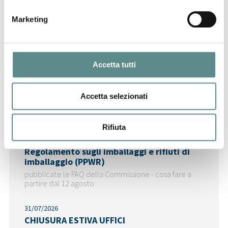
29/07/2026
Marketing
CINA
Accetta tutti
Ultime News
Accetta selezionati
Rifiuta
06/08/2026
Regolamento sugli imballaggi e rifiuti di
imballaggio (PPWR)
pubblicate le FAQ della Commissione - cosa fare a
partire dal 12 agosto
31/07/2026
CHIUSURA ESTIVA UFFICI