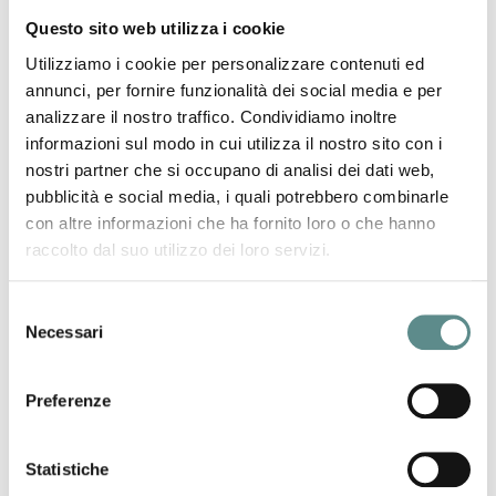
Questo sito web utilizza i cookie
precedente:
lotta alla contraffazione
news
successivo:
dhl - corriere espresso
Utilizziamo i cookie per personalizzare contenuti ed
annunci, per fornire funzionalità dei social media e per
analizzare il nostro traffico. Condividiamo inoltre
informazioni sul modo in cui utilizza il nostro sito con i
nostri partner che si occupano di analisi dei dati web,
pubblicità e social media, i quali potrebbero combinarle
con altre informazioni che ha fornito loro o che hanno
06/08/2026
raccolto dal suo utilizzo dei loro servizi.
Regolamento sugli imballaggi e rifiuti di
imballaggio (PPWR)
Selezione
Necessari
del
consenso
31/07/2026
Preferenze
CHIUSURA ESTIVA UFFICI
Statistiche