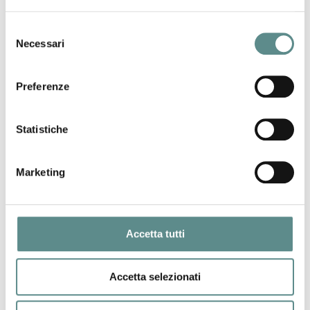
successivo:
sace simest crescere sui mercati esteri
news
Selezione
Necessari
del
consenso
Preferenze
Statistiche
06/08/2026
Regolamento sugli imballaggi e rifiuti di
imballaggio (PPWR)
Marketing
31/07/2026
Accetta tutti
CHIUSURA ESTIVA UFFICI
Accetta selezionati
29/07/2026