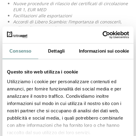
Nuove procedure di rilascio dei certificati di circolazione
EUR 1, EUR MED
Facilitazioni alle esportazioni
Accordi di Libero Scambio: l’importanza di conoscerli,
utilizzarli consapevolmente e trarne i vantaggi
Linee guida per come l’azienda si deve preparare alla
richiesta dello Status di Esportatore Autorizzato e alla
gestione delle prove di origine
Consenso
Dettagli
Informazioni sui cookie
Destinatari:
Manager, Responsabili/Addetti area
import/export
Questo sito web utilizza i cookie
Relatore:
Alessandro Dotti, direttore Mantova Export
Utilizziamo i cookie per personalizzare contenuti ed
Per PARTECIPARE
al seminario
gratuito
compilare il form
annunci, per fornire funzionalità dei social media e per
al seguente link:
analizzare il nostro traffico. Condividiamo inoltre
informazioni sul modo in cui utilizza il nostro sito con i
ISCRIZIONE SEMINARIO
nostri partner che si occupano di analisi dei dati web,
pubblicità e social media, i quali potrebbero combinarle
precedente:
nordafrica e turchia: incassare dall'estero in situazioni
con altre informazioni che ha fornito loro o che hanno
complesse
raccolto dal suo utilizzo dei loro servizi.