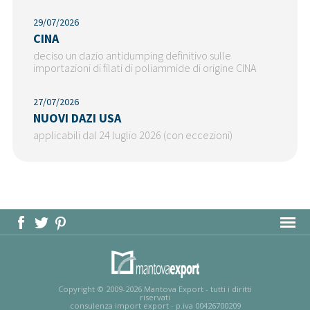
29/07/2026
CINA
deciso un dazio antidumping definitivo sulle
importazioni di filati di poliammide di origine CINA
27/07/2026
NUOVI DAZI USA
applicabili dal 24 luglio 2026 (con eccezioni)
MAPPA DEL SITO
Copyright © 2009-2026 Mantova Export - tutti i diritti
riservati
consulenza import export - p.iva 00426700209