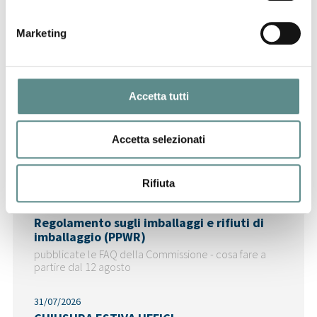
29/07/2026
Marketing
CINA
Accetta tutti
Ultime News
Accetta selezionati
Rifiuta
06/08/2026
Regolamento sugli imballaggi e rifiuti di
imballaggio (PPWR)
pubblicate le FAQ della Commissione - cosa fare a
partire dal 12 agosto
31/07/2026