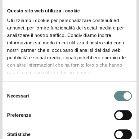
precedente:
nuovo servizio: posta elettronica certificata (pec)
successivo:
attivazione in italia della procedura di opposizione alla
Questo sito web utilizza i cookie
registrazione dei marchi
Utilizziamo i cookie per personalizzare contenuti ed
news
annunci, per fornire funzionalità dei social media e per
analizzare il nostro traffico. Condividiamo inoltre
informazioni sul modo in cui utilizza il nostro sito con i
nostri partner che si occupano di analisi dei dati web,
pubblicità e social media, i quali potrebbero combinarle
con altre informazioni che ha fornito loro o che hanno
06/08/2026
raccolto dal suo utilizzo dei loro servizi.
Regolamento sugli imballaggi e rifiuti di
imballaggio (PPWR)
Selezione
Necessari
del
consenso
31/07/2026
Preferenze
CHIUSURA ESTIVA UFFICI
Statistiche