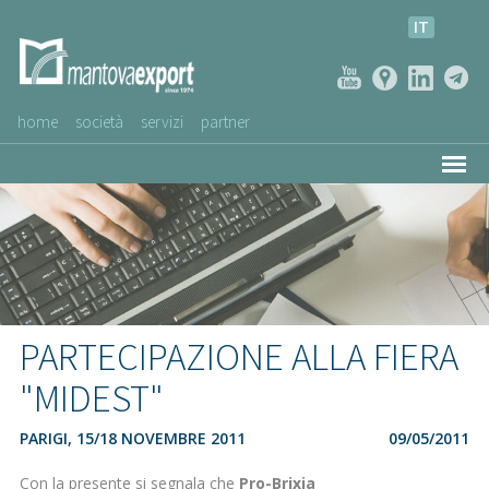
IT
home
società
servizi
partner
AZIENDE CLIENTI
NEWS
VIDEO
SERVIZIO CLIENTI
PARTECIPAZIONE ALLA FIERA
"MIDEST"
PARIGI, 15/18 NOVEMBRE 2011
09/05/2011
Con la presente si segnala che
Pro-Brixia