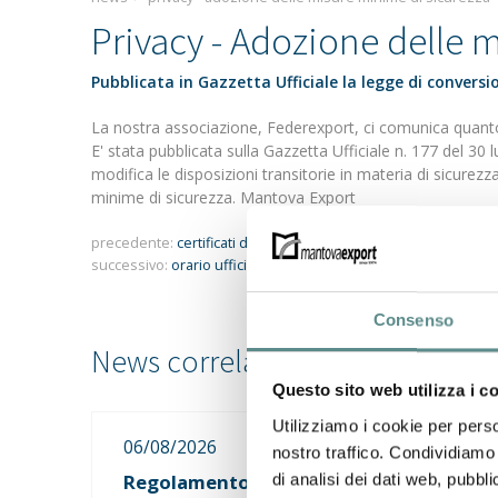
Privacy - Adozione delle 
Pubblicata in Gazzetta Ufficiale la legge di conversi
La nostra associazione, Federexport, ci comunica quant
E' stata pubblicata sulla Gazzetta Ufficiale n. 177 del 30
modifica le disposizioni transitorie in materia di sicurez
minime di sicurezza. Mantova Export
precedente:
certificati d'origine richiedibili via internet
successivo:
orario uffici mantova export
Consenso
Questo sito web utilizza i c
Utilizziamo i cookie per perso
06/08/2026
nostro traffico. Condividiamo 
Regolamento sugli imballaggi e rifiuti
di analisi dei dati web, pubbl