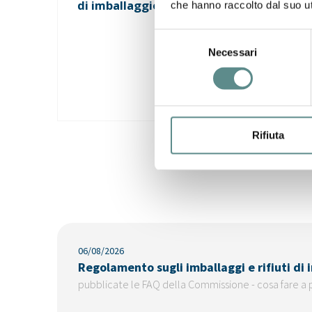
di imballaggio (PPWR)
che hanno raccolto dal suo uti
Selezione
Necessari
del
consenso
Rifiuta
06/08/2026
Regolamento sugli imballaggi e rifiuti di
pubblicate le FAQ della Commissione - cosa fare a 