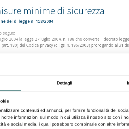
misure minime di sicurezza
one del d. legge n. 158/2004
o segue:
 luglio 2004 la legge 27 luglio 2004, n. 188 che converte il decreto leg
za (art. 180) del Codice privacy (d. lgs. n. 196/2003) prorogando al 31
Dettagli
ookie
nalizzare contenuti ed annunci, per fornire funzionalità dei socia
31/07/2026
inoltre informazioni sul modo in cui utilizza il nostro sito con i 
CHIUSURA ESTIVA UFFICI
icità e social media, i quali potrebbero combinarle con altre inform