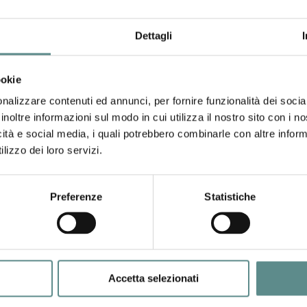
 dall'agosto 2017, per la durata di 8 mesi.
Dettagli
mbre 2016
ookie
nalizzare contenuti ed annunci, per fornire funzionalità dei socia
rita Rosada al numero telefonico: +32 2 282 3715 oppure all'indirizzo 
inoltre informazioni sul modo in cui utilizza il nostro sito con i 
icità e social media, i quali potrebbero combinarle con altre inform
nale
lizzo dei loro servizi.
Preferenze
Statistiche
31/07/2026
Accetta selezionati
CHIUSURA ESTIVA UFFICI