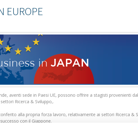
N EUROPE
ende, aventi sede in Paesi UE, possono offrire a stagisti provenienti da
 settori Ricerca & Sviluppo,.
onferito alla propria forza lavoro, relativamente ai settori Ricerca &
i successo con il Giappone.
esi primarie, ossia da facoltà come ingegneria, biologia e altri campi s