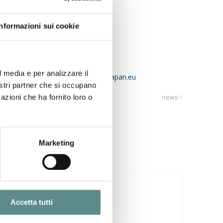
Informazioni sui cookie
l media e per analizzare il
di posta elettronica:
vulcanus@eu-japan.eu
nostri partner che si occupano
azioni che ha fornito loro o
news
Marketing
29/07/2026
Accetta tutti
CINA