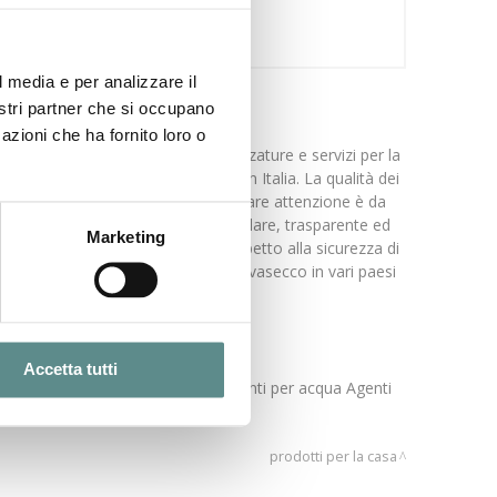
l media e per analizzare il
nostri partner che si occupano
azioni che ha fornito loro o
ione di detergenti, solventi, attrezzature e servizi per la
tergenti e servizi delle lavasecco in Italia. La qualità dei
ne con Istituti Universitari. Particolare attenzione è da
prodotti dalle lavasecco è la più capillare, trasparente ed
Marketing
del loro impatto ambientale che rispetto alla sicurezza di
ilizzati da parecchi operatori di lavasecco in vari paesi
Accetta tutti
spray per lavaggio a secco Detergenti per acqua Agenti
anderia a secco.
prodotti per la casa