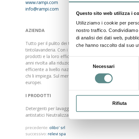
www.rampi.com
info@rampi.com
Questo sito web utilizza i c
Utilizziamo i cookie per perso
AZIENDA
nostro traffico. Condividiamo 
di analisi dei dati web, pubbl
Tutto per il pulito dei tessuti nel pulito dell'ambiente. L
che hanno raccolto dal suo uti
tintolavanderia. Con i suoi 15.000 clienti, la Rampi srl può
prodotti e la loro efficienza è garantita dalla costante e 
Selezione
anni rivolta alla riduzione dell'impatto ambientale dell'atti
Necessari
del
efficiente a livello nazionale. Un costante impegno e anch
consenso
chi li impiega. Sul mercato internazionale è sempre più ap
europei.
I PRODOTTI
Rifiuta
Detergenti per lavaggio a secco Solventi per lavaggio a
antistatici Neutralizzanti Dispositivi ecologici per lavasec
precedente:
olibo' srl
successivo:
relevi spa