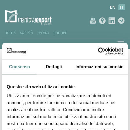
EN
IT
home
società
servizi
partner
AZIENDE CLIENTI
Sogema Group Srl
NEWS
Consenso
Dettagli
Informazioni sui cookie
VIDEO
SERVIZIO CLIENTI
Questo sito web utilizza i cookie
Utilizziamo i cookie per personalizzare contenuti ed
annunci, per fornire funzionalità dei social media e per
analizzare il nostro traffico. Condividiamo inoltre
informazioni sul modo in cui utilizza il nostro sito con i
nostri partner che si occupano di analisi dei dati web,