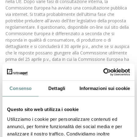
nella UE. Dopo varie fasi di consultazione interna, la
Commissione Europea ha avviato una consultazione pubblica
via internet. Si tratta probabilmente dell'ultima fase che
potrebbe preludere all'avvio dell'iter legislativo della proposta
regolamentare. Il questionario, disponibile on-line sul sito della
Commissione Europea è differenziato a seconda che si
risponda in qualità di consumatore, di produttore o di
dettagliante e si concluderà il 30 aprile p.v., anche se si auspica
che le risposte possano giungere alla Commissione utilmente
prima del 25 aprile p.v., data in cui la Commissione Europea ha
invitato le Associazioni europee interessate ad un incontro su
tale iniziativa. Il questionario è molto breve (non occorre più un
minuto per compilarlo), può essere scaricato anche in lingua
italiana e viene inviato automaticamente alla Commissione
Consenso
Dettagli
Informazioni sui cookie
Europea. Le prime domande servono ad identificare il profilo
dell'utente, ossia la sua nazionalità, l'età e la categoria
(consumatore, produttore o dettagliante). Le domande
Questo sito web utilizza i cookie
successive sono mirate a verificare l'impatto della normativa
comunitaria in materia di marchio di origine sugli utenti. In
Utilizziamo i cookie per personalizzare contenuti ed
particolare, la Commissione Europea è interessata ad accertare
annunci, per fornire funzionalità dei social media e per
che i consumatori desiderino essere informati circa il paese di
analizzare il nostro traffico. Condividiamo inoltre
origine dei prodotti e che i produttori e/o dettaglianti ritengano