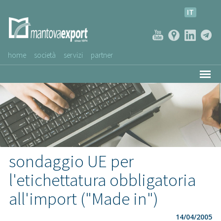
IT
home
società
servizi
partner
AZIENDE CLIENTI
NEWS
VIDEO
SERVIZIO CLIENTI
sondaggio UE per
l'etichettatura obbligatoria
all'import ("Made in")
14/04/2005