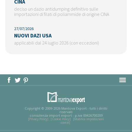
CINA
deciso un dazio antidumping definitivo sulle
importazioni di filati di poliammide di origine CINA
27/07/2026
NUOVI DAZI USA
applicabili dal 24 luglio 2026 (con eccezioni)
MAPPA DEL SITO
Copyright © 2009-2026 Mantova Export - tutti i diritti
riservati
consulenza import export - p.iva 00426700209
[Privacy Policy]
[Cookie Policy]
[Modifica impostazioni
cookie]