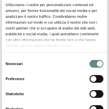
1. Bagnolo San Vito
Utilizziamo i cookie per personalizzare contenuti ed
2. Borgoforte
3. Borgofranco sul Po
annunci, per fornire funzionalità dei social media e per
4. Carbonara di Po
analizzare il nostro traffico. Condividiamo inoltre
5. Castelbelforte
informazioni sul modo in cui utilizza il nostro sito con i
6. Castellucchio
nostri partner che si occupano di analisi dei dati web,
7. Curtatone
pubblicità e social media, i quali potrebbero combinarle
8. Felonica
con altre informazioni che ha fornito loro o che hanno
9. Gonzaga
raccolto dal suo utilizzo dei loro servizi.
10. Magnacavallo
11. Marcaria
12. Moglia
Selezione
13. Ostiglia
Necessari
del
14. Pegognaga
consenso
15. Pieve di Coriano
16. Poggio Rusco
Preferenze
17. Porto Mantovano
18. Quingentole
19. Quistello
Statistiche
20. Revere
21. Rodigo
22. Roncoferraro
Marketing