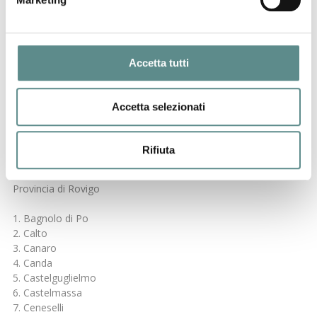
23. Sabbioneta
24. San Benedetto Po
25. San Giacomo delle Segnate
26. San Giovanni del Dosso
Accetta tutti
27. Schivenoglia
28. Sermide
29. Serravalle a Po
Accetta selezionati
30. Sustinente
31. Suzzara
32. Villa Poma
Rifiuta
33. Villimpenta
34. Virgilio
Provincia di Rovigo
1. Bagnolo di Po
2. Calto
3. Canaro
4. Canda
5. Castelguglielmo
6. Castelmassa
7. Ceneselli