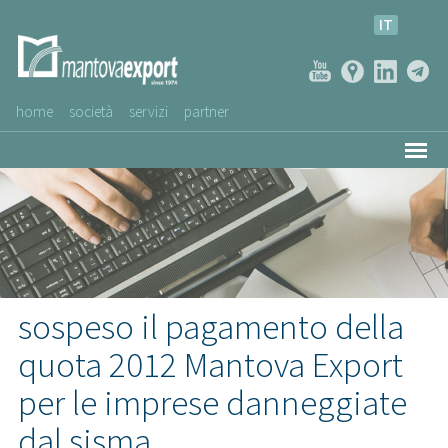
IT
home
società
servizi
partner
AZIENDE CLIENTI
NEWS
VIDEO
SERVIZIO CLIENTI
sospeso il pagamento della
quota 2012 Mantova Export
per le imprese danneggiate
dal sisma