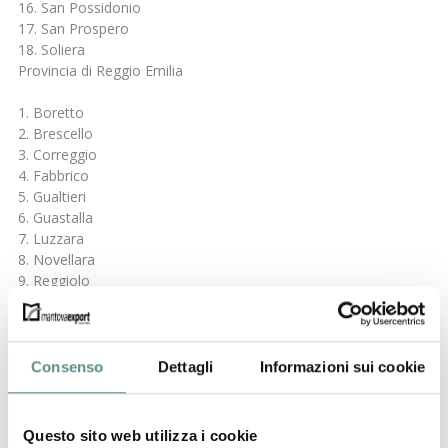
16. San Possidonio
17. San Prospero
18. Soliera
Provincia di Reggio Emilia
1. Boretto
2. Brescello
3. Correggio
4. Fabbrico
5. Gualtieri
6. Guastalla
7. Luzzara
8. Novellara
9. Reggiolo
10. Rio Saliceto
11. Rolo
12. San Martino in Rio
13. Campagnola Emilia
Consenso
Dettagli
Informazioni sui cookie
Provincia di Mantova
Questo sito web utilizza i cookie