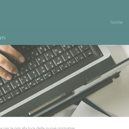
home
NTI
e per le pmi alla luce delle nuove normative