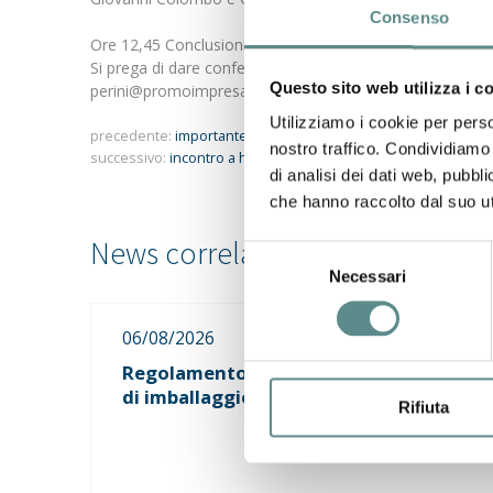
Consenso
Ore 12,45 Conclusioni e prospettive
Si prega di dare conferma di partecipazione all’indirizzo
Questo sito web utilizza i c
perini@promoimpresaonline.it
Utilizziamo i cookie per perso
precedente:
importante - ingresso della croazia nell'unione 
nostro traffico. Condividiamo 
successivo:
incontro a helsinki con importatori agroalimentar
di analisi dei dati web, pubbl
che hanno raccolto dal suo uti
Selezione
Necessari
del
consenso
06/08/2026
Regolamento sugli imballaggi e rifiuti
di imballaggio (PPWR)
Rifiuta