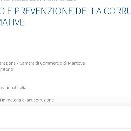
 E PREVENZIONE DELLA CORRUZ
ATIVE
ooperazione - Camera di Commercio di Mantova
rritorio
national Italia
 in materia di anticorruzione
rivate Sector”. Ore 11,15 Esercitazione pratica per le PMI partecipanti: 
Private Sector”.