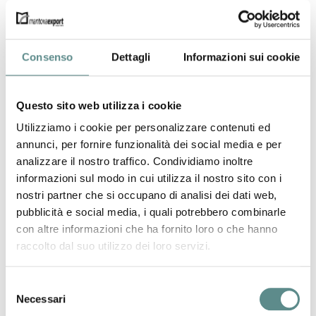
Telefono +39 0376 87239
Fax +39 0376 87481
Internet
Consenso
Dettagli
Informazioni sui cookie
www.torreggianisrl.it
info@torreggianisrl.it
Questo sito web utilizza i cookie
AZIENDA
Utilizziamo i cookie per personalizzare contenuti ed
L’ Azienda TORREGGIANI S.R.L. nasce a Redondesco in provincia di
annunci, per fornire funzionalità dei social media e per
Mantova nel 1974, dall’idea dei due fratelli Livio e Carlo Torreggiani
analizzare il nostro traffico. Condividiamo inoltre
di mettersi in gioco in un settore, all’epoca, alquanto sperimentale;
informazioni sul modo in cui utilizza il nostro sito con i
Livio cura la parte commerciale mentre Carlo, più giovane, si occupa
nostri partner che si occupano di analisi dei dati web,
della parte produttiva.
pubblicità e social media, i quali potrebbero combinarle
con altre informazioni che ha fornito loro o che hanno
Costruiscono ARTIGIANALMENTE una macchina per produrre i primi
PUNTI METALLICI, da offrire ad una limitata clientela nel settore del
raccolto dal suo utilizzo dei loro servizi.
mobile, nelle regioni del Veneto e della Lombardia. Negli anni
successivi si amplia la gamma di punti metallici e graffe, si inseriscono
Selezione
ulteriori macchine produttive, sempre assemblate internamente. Si
Necessari
del
assumono giovani dipendenti, considerati come familiari, e ci si