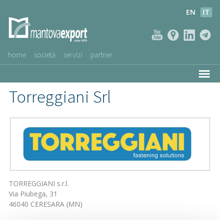
EN
IT
home
società
servizi
partner
AZIENDE CLIENTI
Torreggiani Srl
NEWS
VIDEO
SERVIZIO CLIENTI
TORREGGIANI s.r.l.
Via Piubega, 31
46040 CERESARA (MN)