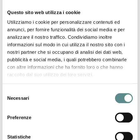
Questo sito web utilizza i cookie
TRAS-MEC Srl
Utilizziamo i cookie per personalizzare contenuti ed
Via Paradiso, 3
annunci, per fornire funzionalità dei social media e per
46040 CASALROMANO (MN)
analizzare il nostro traffico. Condividiamo inoltre
informazioni sul modo in cui utilizza il nostro sito con i
Telefono +39 0376 729410
Fax +39 0376 729420
nostri partner che si occupano di analisi dei dati web,
pubblicità e social media, i quali potrebbero combinarle
Internet
con altre informazioni che ha fornito loro o che hanno
www.tras-mec.it
raccolto dal suo utilizzo dei loro servizi.
ufficioamministrazione@tras-mec.it
Il nostro core business è progettare, costruire e vendere
Selezione
sistemi di movimentazione interna monorotaia e birotaia ad
Necessari
del
impiantisti e industrie attivi nel mercato italiano e
consenso
internazionale. Realizziamo trasportatori per soluzioni
personalizzate, mettendo a disposizione del cliente la
Preferenze
ventennale esperienza maturata nel settore.
Le linee di trasporto mono e birotaia sono il supporto ideale
Statistiche
per gli mpianti di innumerevoli settori industriali. La modularità