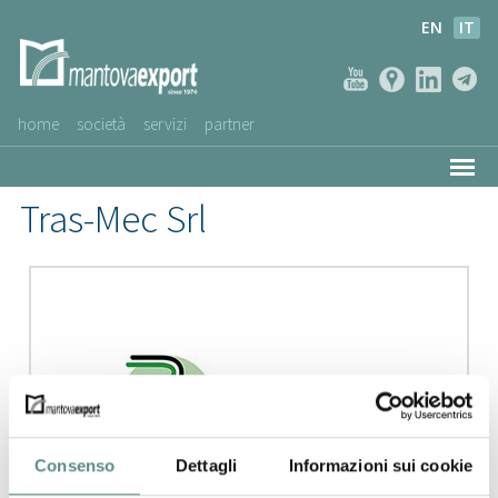
EN
IT
home
società
servizi
partner
AZIENDE CLIENTI
Tras-Mec Srl
NEWS
VIDEO
SERVIZIO CLIENTI
Consenso
Dettagli
Informazioni sui cookie