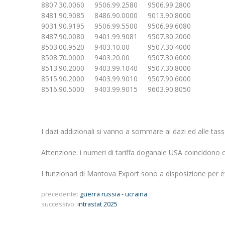
8807.30.0060 9506.99.2580 9506.99.2800
8481.90.9085 8486.90.0000 9013.90.8000
9031.90.9195 9506.99.5500 9506.99.6080
8487.90.0080 9401.99.9081 9507.30.2000
8503.00.9520 9403.10.00 9507.30.4000
8508.70.0000 9403.20.00 9507.30.6000
8513.90.2000 9403.99.1040 9507.30.8000
8515.90.2000 9403.99.9010 9507.90.6000
8516.90.5000 9403.99.9015 9603.90.8050
I dazi addizionali si vanno a sommare ai dazi ed alle tasse
Attenzione: i numeri di tariffa doganale USA coincidono c
I funzionari di Mantova Export sono a disposizione per 
precedente:
guerra russia - ucraina
successivo:
intrastat 2025