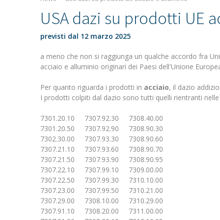
USA dazi su prodotti UE a
previsti dal 12 marzo 2025
a meno che non si raggiunga un qualche accordo fra Union
acciaio e alluminio originari dei Paesi dell'Unione Europ
Per quanto riguarda i prodotti in
acciaio
, il dazio addizi
I prodotti colpiti dal dazio sono tutti quelli rientranti nelle
7301.20.10 7307.92.30 7308.40.00
7301.20.50 7307.92.90 7308.90.30
7302.30.00 7307.93.30 7308.90.60
7307.21.10 7307.93.60 7308.90.70
7307.21.50 7307.93.90 7308.90.95
7307.22.10 7307.99.10 7309.00.00
7307.22.50 7307.99.30 7310.10.00
7307.23.00 7307.99.50 7310.21.00
7307.29.00 7308.10.00 7310.29.00
7307.91.10 7308.20.00 7311.00.00