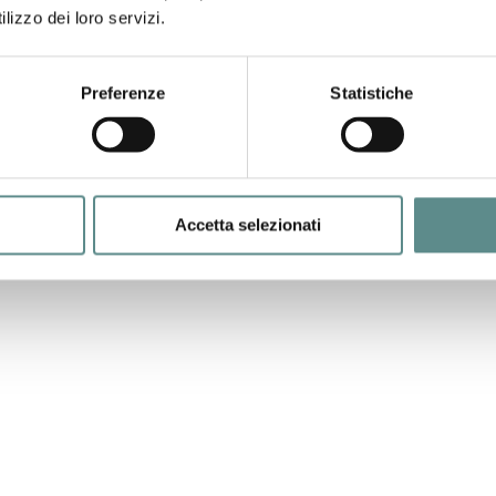
lizzo dei loro servizi.
Preferenze
Statistiche
o
, il dazio addizionale è pari al
10%
del valore FOB.
e seguenti voci di tariffa statunitensi:
Accetta selezionati