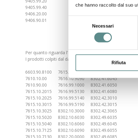
9405.99.20
che hanno raccolto dal suo uti
9405.99.40
9406.20.00
Selezione
9406.90.01
Necessari
del
consenso
Per quanto riguarda l'
alluminio e prodotti in allumini
I prodotti colpiti dal dazio sono tutti quelli rientranti nell
Rifiuta
6603.90.8100 7615.20.0000 8302.41.6015
7610.10.00 7616.10.9090 8302.41.6045
7610.90.00 7616.99.1000 8302.41.6050
7615.10.2015 7616.99.5130 8302.41.6080
7615.10.2025 7616.99.5140 8302.42.3010
7615.10.3015 7616.99.5190 8302.42.3015
7615.10.3025 8302.10.3000 8302.42.3065
7615.10.5020 8302.10.6030 8302.49.6035
7615.10.5040 8302.10.6060 8302.49.6045
7615.10.7125 8302.10.6090 8302.49.6055
7615.10.7130 8302.20.0000 8302.49.6085