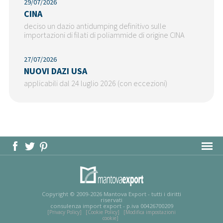
29/07/2026
CINA
deciso un dazio antidumping definitivo sulle
importazioni di filati di poliammide di origine CINA
27/07/2026
NUOVI DAZI USA
applicabili dal 24 luglio 2026 (con eccezioni)
MAPPA DEL SITO
Copyright © 2009-2026 Mantova Export - tutti i diritti
riservati
consulenza import export - p.iva 00426700209
[Privacy Policy]
[Cookie Policy]
[Modifica impostazioni
cookie]