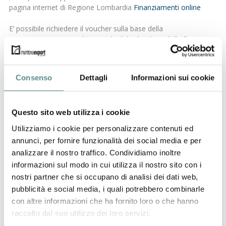
pagina internet di Regione Lombardia
Finanziamenti online
E’ possibile richiedere il voucher sulla base della
programmazione quadrimestrale del calendario delle fiere
internazionali, in particolare:
• I quadrimestre: dalle ore 9.00 del 28 settembre 2009 per le
Consenso
Dettagli
Informazioni sui cookie
iniziative che si svolgeranno dal 1° ottobre 2009 al 31 gennaio
2010;
• II quadrimestre: dalle ore 9.00 del 4 gennaio 2010 per le
Questo sito web utilizza i cookie
iniziative che si svolgeranno dal 1° febbraio al 31 maggio 2010;
• III quadrimestre: dalle ore 9.00 del 3 maggio 2010 per le
Utilizziamo i cookie per personalizzare contenuti ed
iniziative che si svolgeranno dal 1° giugno al 30 settembre
annunci, per fornire funzionalità dei social media e per
2010.
analizzare il nostro traffico. Condividiamo inoltre
Il richiedente, una volta completata la procedura di invio
informazioni sul modo in cui utilizza il nostro sito con i
telematico della domanda alla Regione dovrà, a pena di
inammissibilità, stampare copia della domanda di contributo,
nostri partner che si occupano di analisi dei dati web,
firmarla in originale e inviarla entro e non oltre 10 giorni
pubblicità e social media, i quali potrebbero combinarle
dall’invio informatico alla Camera di Commercio di competenza.
con altre informazioni che ha fornito loro o che hanno
Per la verifica del rispetto dei termini farà fede la data del
raccolto dal suo utilizzo dei loro servizi.
timbro postale di spedizione oppure, in alternativa, la data di