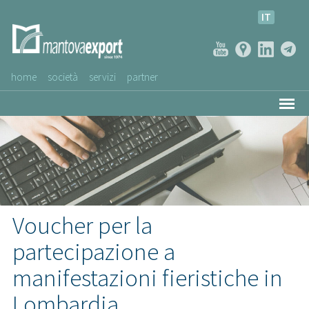
IT
home
società
servizi
partner
AZIENDE CLIENTI
NEWS
VIDEO
SERVIZIO CLIENTI
Voucher per la
partecipazione a
manifestazioni fieristiche in
Lombardia